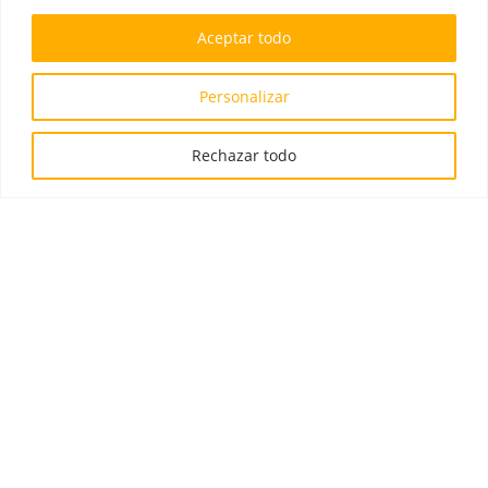
+34 664 576 624
Aceptar todo
info@seishormigas.com
Personalizar
Síguenos
Rechazar todo
Instagram
Youtube
Política de privacidad
Aviso legal
Cookies