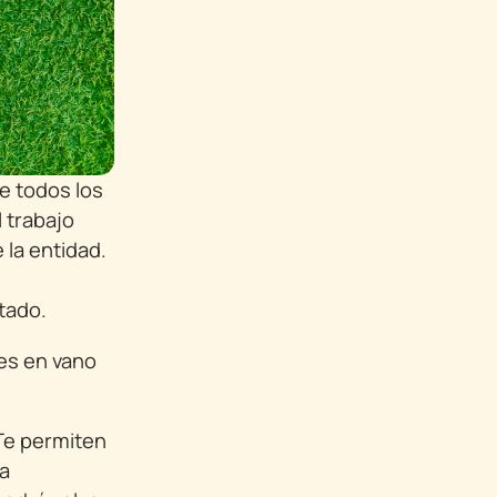
e todos los
 trabajo
 la entidad.
itado.
 es en vano
Te permiten
la