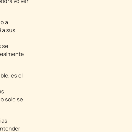
podrá volver
do a
d a sus
s se
 realmente
le, es el
ás
o solo se
rias
 entender