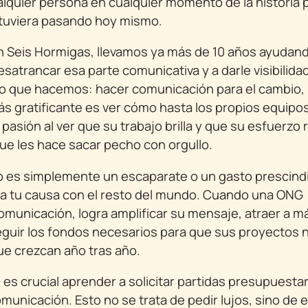
alquier persona en cualquier momento de la historia 
stuviera pasando hoy mismo.
n Seis Hormigas, llevamos ya más de 10 años ayudan
satrancar esa parte comunicativa y a darle visibilida
lo que hacemos: hacer comunicación para el cambio,
s gratificante es ver cómo hasta los propios equipo
asión al ver que su trabajo brilla y que su esfuerzo
 que les hace sacar pecho con orgullo.
 es simplemente un escaparate o un gasto prescindib
a tu causa con el resto del mundo. Cuando una ONG
omunicación, logra amplificar su mensaje, atraer a m
eguir los fondos necesarios para que sus proyectos n
e crezcan año tras año.
, es crucial aprender a solicitar partidas presupuesta
municación. Esto no se trata de pedir lujos, sino de