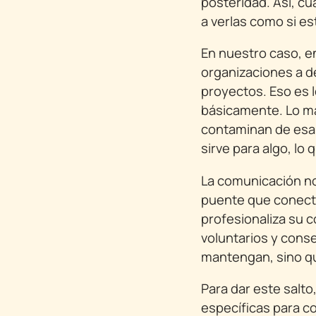
posteridad. Así, cu
a verlas como si e
En nuestro caso, e
organizaciones a de
proyectos. Eso es 
básicamente. Lo má
contaminan de esa p
sirve para algo, lo
La comunicación no
puente que conect
profesionaliza su c
voluntarios y cons
mantengan, sino qu
Para dar este salto
específicas para co