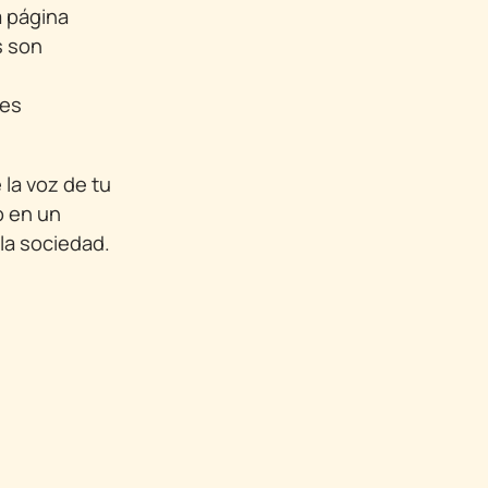
a página
s son
les
 la voz de tu
o en un
la sociedad.